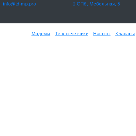
info@td-mp.pro
СПб, Мебельная, 5
Модемы
Теплосчетчики
Насосы
Клапаны