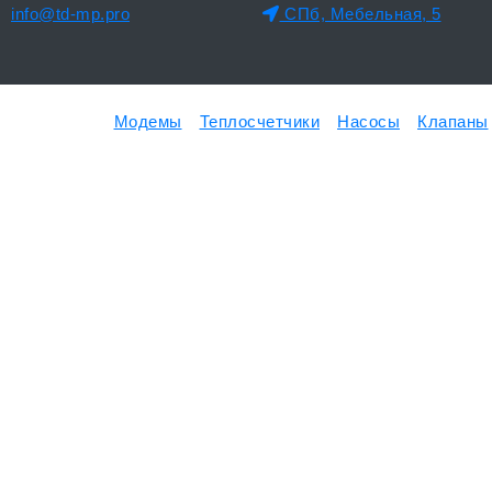
info@td-mp.pro
СПб, Мебельная, 5
Модемы
Теплосчетчики
Насосы
Клапаны