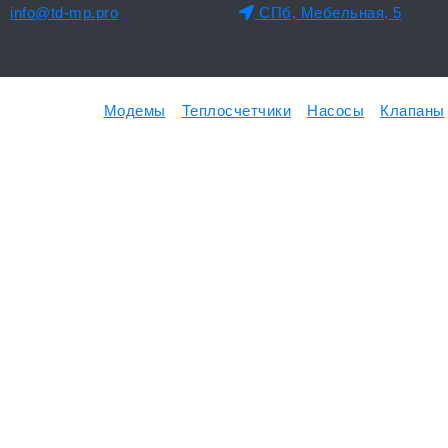
info@td-mp.pro
СПб, Мебельная, 5
Модемы
Теплосчетчики
Насосы
Клапаны