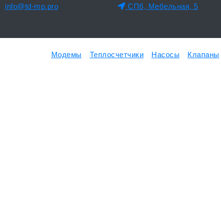
info@td-mp.pro
СПб, Мебельная, 5
Модемы
Теплосчетчики
Насосы
Клапаны